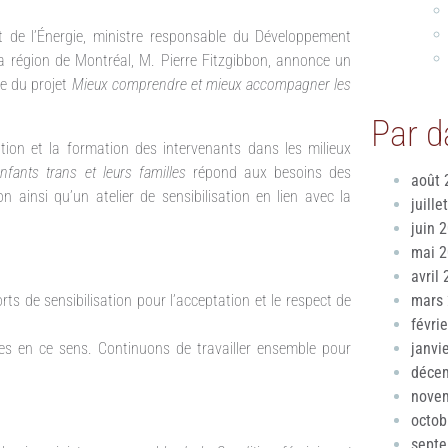
t de l’Énergie, ministre responsable du Développement
a région de Montréal, M. Pierre Fitzgibbon, annonce un
re du projet
Mieux comprendre et mieux accompagner les
Par d
ion et la formation des intervenants dans les milieux
ants trans et leurs familles
répond aux besoins des
août 
ainsi qu’un atelier de sensibilisation en lien avec la
juille
juin 
mai 
avril
ts de sensibilisation pour l’acceptation et le respect de
mars
févri
tes en ce sens. Continuons de travailler ensemble pour
janvi
déce
nove
octob
sept