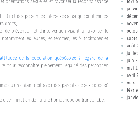
 et orientations sexuelles et favoriser la reconnaissance
févri
janvi
BTQ+ et des personnes intersexes ainsi que soutenir les
déce
s droits;
nove
, de prévention et d’intervention visant à favoriser le
octob
 notamment les jeunes, les femmes, les Autochtones et
sept
août 
juille
attitudes de la population québécoise à l’égard de la
juin 
ire pour reconnaître pleinement l’égalité des personnes
mai 
avril
mars
time qu’un enfant doit avoir des parents de sexe opposé
févri
janvi
 de discrimination de nature homophobe ou transphobe.