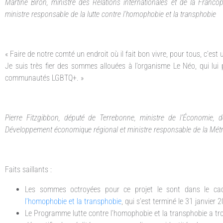
Martine Biron, ministre des Relations internationales et de la Franco
ministre responsable de la lutte contre l’homophobie et la transphobie
« Faire de notre comté un endroit où il fait bon vivre, pour tous, c’est u
Je suis très fier des sommes allouées à l’organisme Le Néo, qui lui 
communautés LGBTQ+. »
Pierre Fitzgibbon, député de Terrebonne, ministre de l’Économie, de
Développement économique régional et ministre responsable de la Métro
Faits saillants :
Les sommes octroyées pour ce projet le sont dans le cad
l’homophobie et la transphobie
, qui s’est terminé le 31 janvier 
Le Programme lutte contre l’homophobie et la transphobie a troi