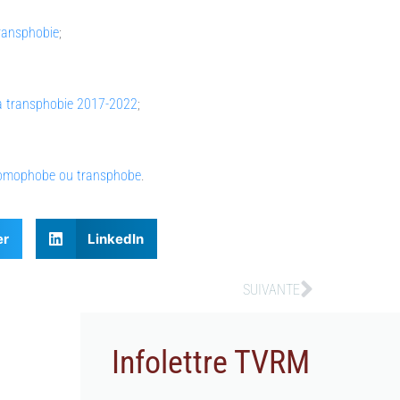
transphobie
;
la transphobie 2017-2022
;
e homophobe ou transphobe
.
er
LinkedIn
SUIVANTE
Infolettre TVRM