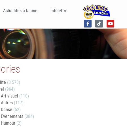
Actualités à la une
Infolettre
ories
lité
(3 573)
rel
(964)
Art visuel
(110)
Autres
(117)
Danse
(52)
Évènements
(384)
Humour
(2)