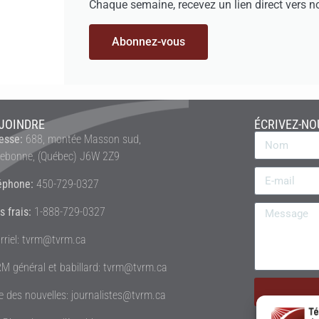
Chaque semaine, recevez un lien direct vers n
Abonnez-vous
JOINDRE
ÉCRIVEZ-NO
esse:
688, montée Masson sud,
rebonne, (Québec) J6W 2Z9
éphone:
450-729-0327
s frais:
1-888-729-0327
rriel: tvrm@tvrm.ca
M général et babillard: tvrm@tvrm.ca
le des nouvelles: journalistes@tvrm.ca