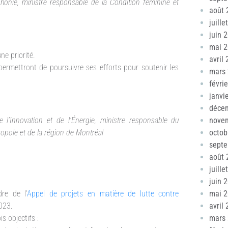
phonie, ministre responsable de la Condition féminine et
août 
juille
juin 
mai 
ne priorité.
avril
permettront de poursuivre ses efforts pour soutenir les
mars
févri
janvi
déce
 l’Innovation et de l’Énergie, ministre responsable du
nove
pole et de la région de Montréal
octob
sept
août 
juille
juin 
re de l’
Appel de projets en matière de lutte contre
mai 
2023.
avril
s objectifs :
mars