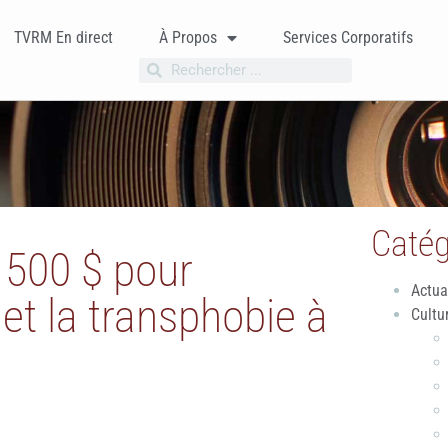
TVRM En direct
À Propos
Services Corporatifs
Catég
 500 $ pour
Actua
t la transphobie à
Cultu