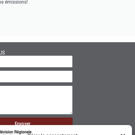
os émissions!
US
Envoyer