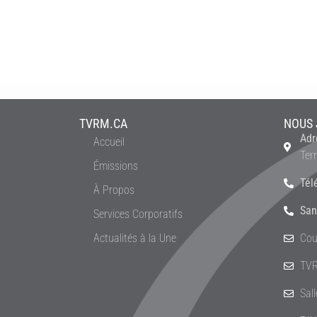
TVRM.CA
NOUS 
Adr
Accueil
Ter
Émissions
Tél
À Propos
San
Services Corporatifs
Actualités à la Une
Cou
TVR
Sal