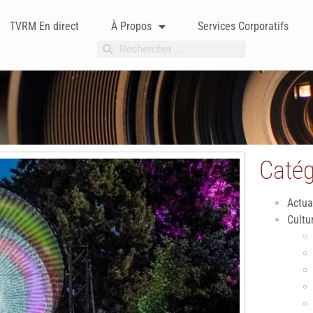
TVRM En direct
À Propos
Services Corporatifs
Catég
Actua
Cultu