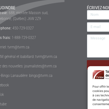
JOINDRE
ÉCRIVEZ-NO
esse:
688, montée Masson sud,
rebonne, (Québec) J6W 2Z9
éphone:
450-729-0327
s frais:
1-888-729-0327
rriel: tvrm@tvrm.ca
M général et babillard: tvrm@tvrm.ca
le des nouvelles: journalistes@tvrm.ca
é-Bingo Lanaudière: bingo@tvrm.ca
ebook
Pour offrir 
cookies pour
Tok
à ces techn
de navigatio
tube
consentement