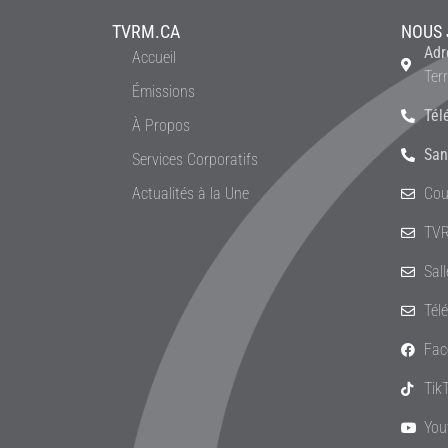
TVRM.CA
NOUS 
Adr
Accueil
Ter
Émissions
Tél
À Propos
San
Services Corporatifs
Actualités à la Une
Cou
TVR
Sal
Tél
Fac
Tik
You