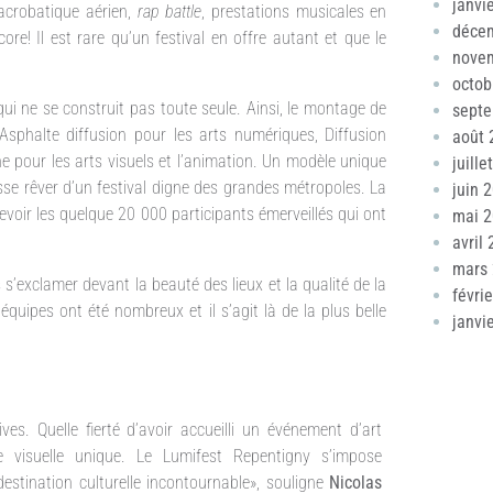
janvi
 acrobatique aérien,
rap battle
, prestations musicales en
déce
e! Il est rare qu’un festival en offre autant et que le
nove
octob
ui ne se construit pas toute seule. Ainsi, le montage de
sept
Asphalte diffusion pour les arts numériques, Diffusion
août 
ne pour les arts visuels et l’animation. Un modèle unique
juille
sse rêver d’un festival digne des grandes métropoles. La
juin 
evoir les quelque 20 000 participants émerveillés qui ont
mai 
avril
mars
rs s’exclamer devant la beauté des lieux et la qualité de la
févri
quipes ont été nombreux et il s’agit là de la plus belle
janvi
es. Quelle fierté d’avoir accueilli un événement d’art
e visuelle unique. Le Lumifest Repentigny s’impose
destination culturelle incontournable», souligne
Nicolas