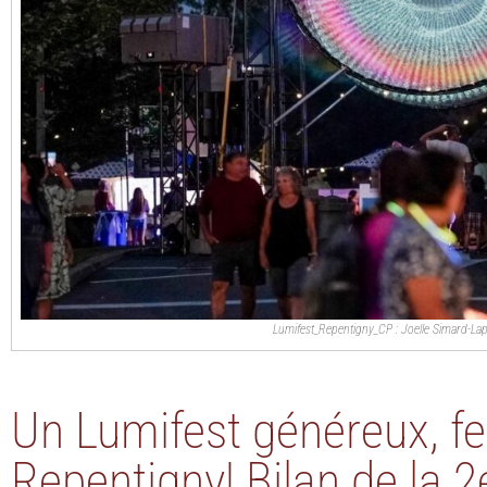
Lumifest_Repentigny_CP : Joelle Simard-Lap
Un Lumifest généreux, fes
Repentigny! Bilan de la 2