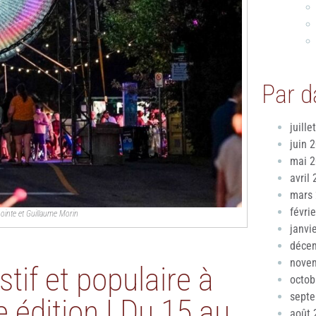
Par d
juille
juin 
mai 
avril
mars
févri
ointe et Guillaume Morin
janvi
déce
nove
tif et populaire à
octob
sept
e édition | Du 15 au
août 