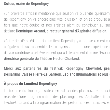
Dufour, maire de Repentigny.
«Un proverbe africain mentionne que seul on va plus vite, qu’ensembl
de Repentigny, on va encore plus vite, plus loin, et on se propul
fiers que notre équipe et nos artistes aient pu contribuer au suc
déclare
Dominique Arcand, directeur général d’Asphalte diffusion.
«Cette deuxième édition du Lumifest Repentigny a non seulement mob
a également su rassembler les citoyens autour d’une expérience c
d’avoir contribué à cet événement qui a littéralement illuminé l’Esp
directrice générale du Théâtre Hector-Charland.
Merci aux partenaires du festival: Repentigny Chevrolet, pr
Desjardins Caisse Pierre-Le Gardeur, Leblanc Illuminations et plusi
À propos du Lumifest Repentigny
La formule du trio organisateur en est un des plus novateurs au
réussite d’une programmation des plus originales. Asphalte diffu
Hector-Charland à la programmation des performances musicales et la 