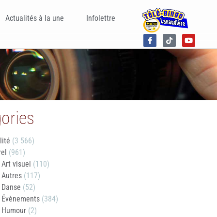
Actualités à la une
Infolettre
ories
lité
(3 566)
rel
(961)
Art visuel
(110)
Autres
(117)
Danse
(52)
Évènements
(384)
Humour
(2)