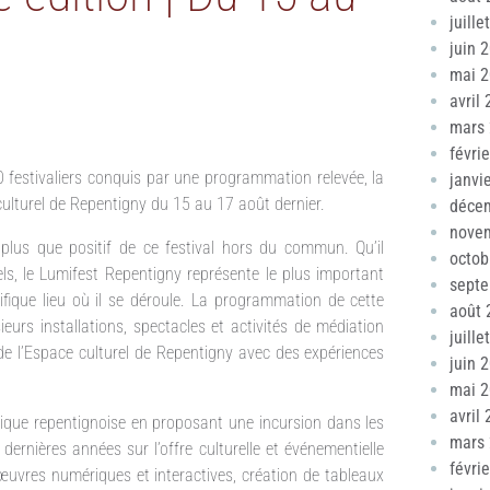
juille
juin 
mai 
avril
mars
févri
0 festivaliers conquis par une programmation relevée, la
janvi
culturel de Repentigny du 15 au 17 août dernier.
déce
nove
plus que positif de ce festival hors du commun. Qu’il
octob
s, le Lumifest Repentigny représente le plus important
sept
fique lieu où il se déroule. La programmation de cette
août 
urs installations, spectacles et activités de médiation
juille
s de l’Espace culturel de Repentigny avec des expériences
juin 
mai 
avril
stique repentignoise en proposant une incursion dans les
mars
dernières années sur l’offre culturelle et événementielle
févri
: œuvres numériques et interactives, création de tableaux