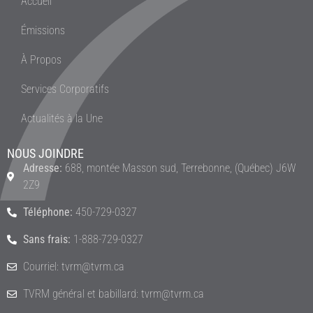
Accueil
Émissions
À Propos
Services Corporatifs
Actualités à la Une
NOUS JOINDRE
Adresse:
688, montée Masson sud, Terrebonne, (Québec) J6W
2Z9
Téléphone:
450-729-0327
Sans frais:
1-888-729-0327
Courriel: tvrm@tvrm.ca
TVRM général et babillard: tvrm@tvrm.ca