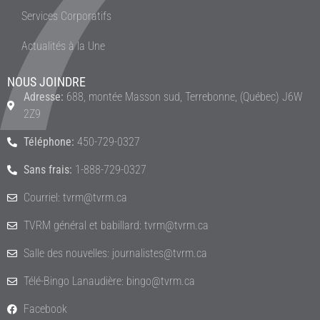
Services Corporatifs
Actualités à la Une
NOUS JOINDRE
Adresse:
688, montée Masson sud, Terrebonne, (Québec) J6W
2Z9
Téléphone:
450-729-0327
Sans frais:
1-888-729-0327
Courriel: tvrm@tvrm.ca
TVRM général et babillard: tvrm@tvrm.ca
Salle des nouvelles: journalistes@tvrm.ca
Télé-Bingo Lanaudière: bingo@tvrm.ca
Facebook