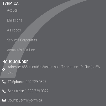
TVRM.CA
Accueil
Émissions
À Propos
Services Corporatifs
Actualités à la Une
NOUS JOINDRE
Adresse:
688, montée Masson sud, Terrebonne, (Québec) J6W
2Z9
Téléphone:
450-729-0327
Sans frais:
1-888-729-0327
Courriel: tvrm@tvrm.ca