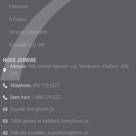
Émissions
À Propos
Services Corporatifs
Actualités à la Une
NOUS JOINDRE
Adresse:
688, montée Masson sud, Terrebonne, (Québec) J6W
2Z9
Téléphone:
450-729-0327
Sans frais:
1-888-729-0327
Courriel: tvrm@tvrm.ca
TVRM général et babillard: tvrm@tvrm.ca
Salle des nouvelles: journalistes@tvrm.ca