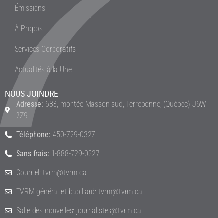
Émissions
À Propos
Services Corporatifs
Actualités à la Une
NOUS JOINDRE
Adresse:
688, montée Masson sud, Terrebonne, (Québec) J6W
2Z9
Téléphone:
450-729-0327
Sans frais:
1-888-729-0327
Courriel: tvrm@tvrm.ca
TVRM général et babillard: tvrm@tvrm.ca
Salle des nouvelles: journalistes@tvrm.ca