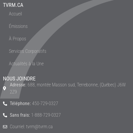
TVRM.CA
Accueil
Émissions
À Propos
Services Corporatifs
Actualités à la Une
NOUS JOINDRE
Adresse:
688, montée Masson sud, Terrebonne, (Québec) J6W
2Z9
Téléphone:
450-729-0327
Sans frais:
1-888-729-0327
Courriel: tvrm@tvrm.ca