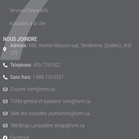
Services Corporatifs
Actualités à la Une
NOUS JOINDRE
Adresse:
688, montée Masson sud, Terrebonne, (Québec) J6W
2Z9
Téléphone:
450-729-0327
Sans frais:
1-888-729-0327
Courriel: tvrm@tvrm.ca
TVRM général et babillard: tvrm@tvrm.ca
Salle des nouvelles: journalistes@tvrm.ca
Télé-Bingo Lanaudière: bingo@tvrm.ca
Facebook