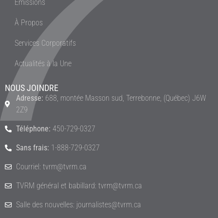
Émissions
À Propos
Services Corporatifs
Actualités à la Une
NOUS JOINDRE
Adresse:
688, montée Masson sud, Terrebonne, (Québec) J6W
2Z9
Téléphone:
450-729-0327
Sans frais:
1-888-729-0327
Courriel: tvrm@tvrm.ca
TVRM général et babillard: tvrm@tvrm.ca
Salle des nouvelles: journalistes@tvrm.ca