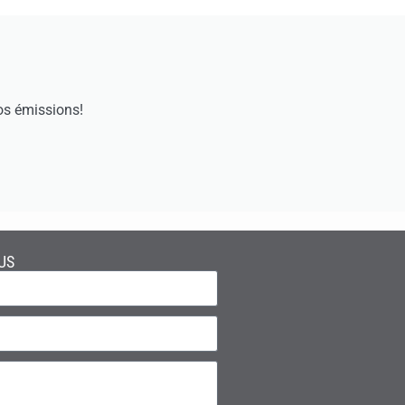
os émissions!
US