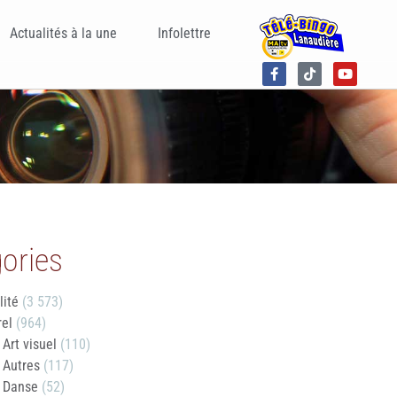
Actualités à la une
Infolettre
ories
lité
(3 573)
rel
(964)
Art visuel
(110)
Autres
(117)
Danse
(52)