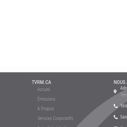
TVRM.CA
NOUS 
Adr
Accueil
Ter
Émissions
Tél
À Propos
San
Services Corporatifs