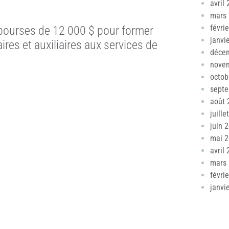
avril
mars
févri
 bourses de 12 000 $ pour former
janvi
res et auxiliaires aux services de
déce
nove
octob
sept
août 
juille
juin 
mai 
avril
mars
févri
janvi