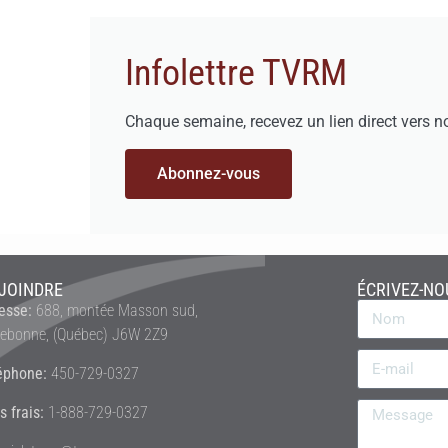
Infolettre TVRM
Chaque semaine, recevez un lien direct vers n
Abonnez-vous
JOINDRE
ÉCRIVEZ-NO
esse:
688, montée Masson sud,
rebonne, (Québec) J6W 2Z9
éphone:
450-729-0327
s frais:
1-888-729-0327