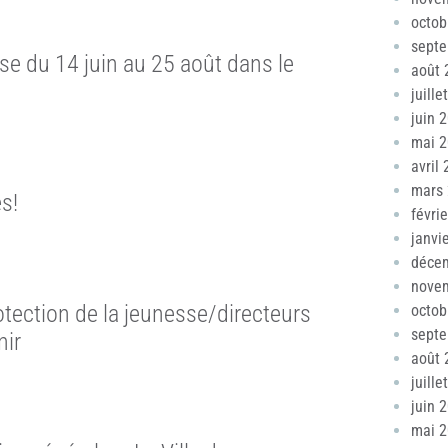
octob
sept
e du 14 juin au 25 août dans le
août 
juille
juin 
mai 
avril
mars
s!
févri
janvi
déce
nove
otection de la jeunesse/directeurs
octob
sept
nir
août 
juille
juin 
mai 