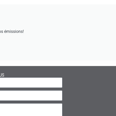
os émissions!
US