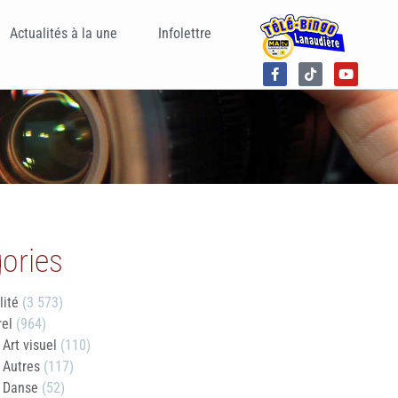
Actualités à la une
Infolettre
ories
lité
(3 573)
rel
(964)
Art visuel
(110)
Autres
(117)
Danse
(52)