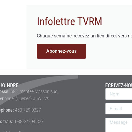
Infolettre TVRM
Chaque semaine, recevez un lien direct vers n
Abonnez-vous
JOINDRE
ÉCRIVEZ-NO
esse:
688, montée Masson sud,
rebonne, (Québec) J6W 2Z9
éphone:
450-729-0327
s frais:
1-888-729-0327