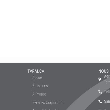
TVRM.CA
NOUS 
Adr
Accueil
Ter
Émissions
Tél
À Propos
San
Services Corporatifs