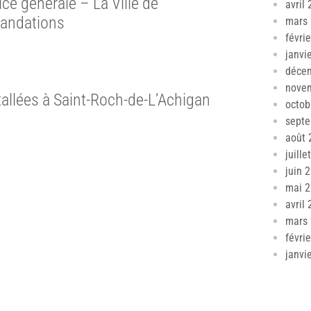
ice générale – La Ville de
avril
andations
mars
févri
janvi
déce
nove
tallées à Saint-Roch-de-L’Achigan
octob
sept
août 
juille
juin 
mai 
avril
mars
févri
janvi