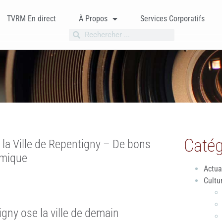
TVRM En direct
À Propos
Services Corporatifs
Catég
 la Ville de Repentigny – De bons
omique
Actua
Cultu
gny ose la ville de demain