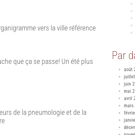
rganigramme vers la ville référence
Par d
uche que ça se passe! Un été plus
!
août 
juille
juin 
mai 
avril
mars
urs de la pneumologie et de la
févri
re
janvi
déce
nove