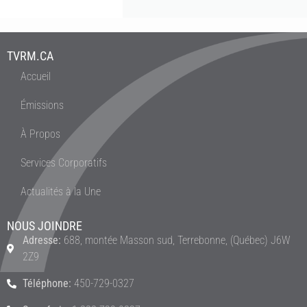
TVRM.CA
Accueil
Émissions
À Propos
Services Corporatifs
Actualités à la Une
NOUS JOINDRE
Adresse:
688, montée Masson sud, Terrebonne, (Québec) J6W
2Z9
Téléphone:
450-729-0327