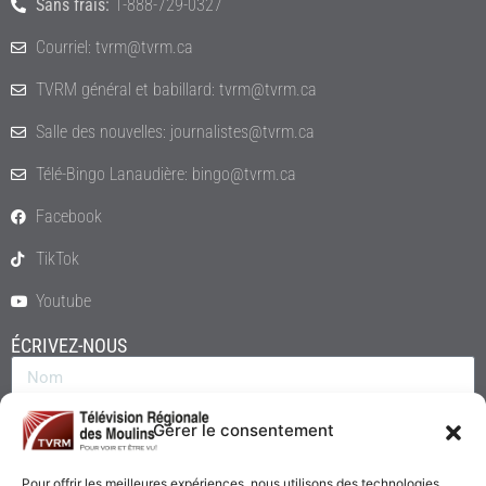
Sans frais:
1-888-729-0327
Courriel: tvrm@tvrm.ca
TVRM général et babillard: tvrm@tvrm.ca
Salle des nouvelles: journalistes@tvrm.ca
Télé-Bingo Lanaudière: bingo@tvrm.ca
Facebook
TikTok
Youtube
ÉCRIVEZ-NOUS
Gérer le consentement
Pour offrir les meilleures expériences, nous utilisons des technologies