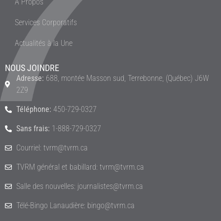
À Propos
Services Corporatifs
Actualités à la Une
NOUS JOINDRE
Adresse:
688, montée Masson sud, Terrebonne, (Québec) J6W
2Z9
Téléphone:
450-729-0327
Sans frais:
1-888-729-0327
Courriel: tvrm@tvrm.ca
TVRM général et babillard: tvrm@tvrm.ca
Salle des nouvelles: journalistes@tvrm.ca
Télé-Bingo Lanaudière: bingo@tvrm.ca