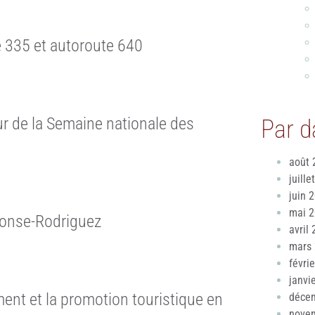
 335 et autoroute 640
ur de la Semaine nationale des
Par d
août 
juille
juin 
mai 
phonse-Rodriguez
avril
mars
févri
janvi
ent et la promotion touristique en
déce
nove