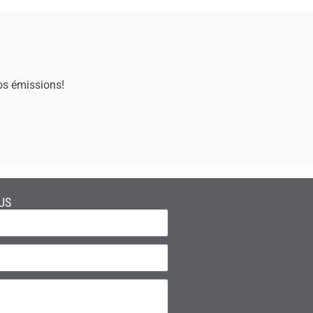
os émissions!
US