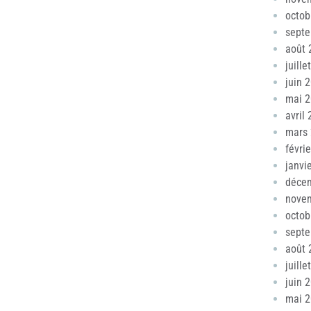
octob
sept
août 
juille
juin 
mai 
avril
mars
févri
janvi
déce
nove
octob
sept
août 
juille
juin 
mai 