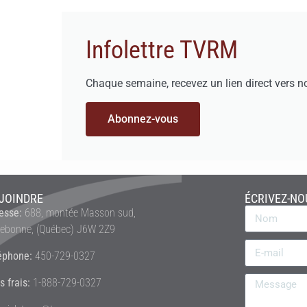
Infolettre TVRM
Chaque semaine, recevez un lien direct vers n
Abonnez-vous
JOINDRE
ÉCRIVEZ-NO
esse:
688, montée Masson sud,
rebonne, (Québec) J6W 2Z9
éphone:
450-729-0327
s frais:
1-888-729-0327