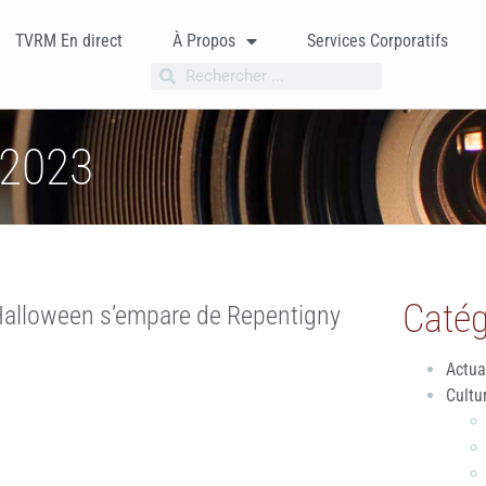
TVRM En direct
À Propos
Services Corporatifs
 2023
Catég
d’Halloween s’empare de Repentigny
Actua
Cultu