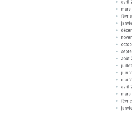
avril
mars
févri
janvi
déce
nove
octob
sept
août 
juille
juin 
mai 
avril
mars
févri
janvi