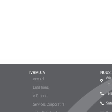
TVRM.CA
NOUS 
Adr
Accueil
Ter
Émissions
Tél
À Propos
San
Services Corporatifs