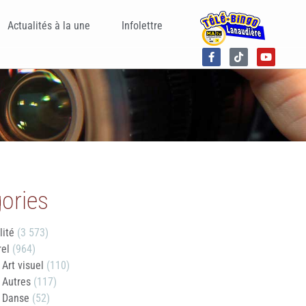
Actualités à la une
Infolettre
ories
lité
(3 573)
rel
(964)
Art visuel
(110)
Autres
(117)
Danse
(52)