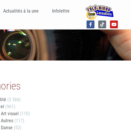
Actualités à la une
Infolettre
ories
lité
(3 566)
rel
(961)
Art visuel
(110)
Autres
(117)
Danse
(52)