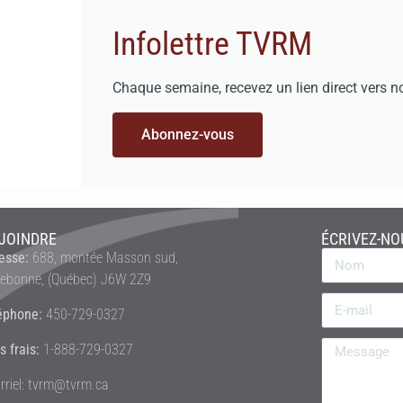
Infolettre TVRM
Chaque semaine, recevez un lien direct vers n
Abonnez-vous
JOINDRE
ÉCRIVEZ-NO
esse:
688, montée Masson sud,
rebonne, (Québec) J6W 2Z9
éphone:
450-729-0327
s frais:
1-888-729-0327
rriel: tvrm@tvrm.ca