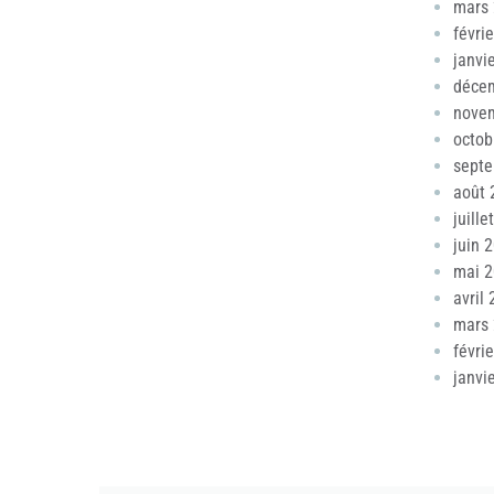
mars
févri
janvi
déce
nove
octob
sept
août 
juille
juin 
mai 
avril
mars
févri
janvi