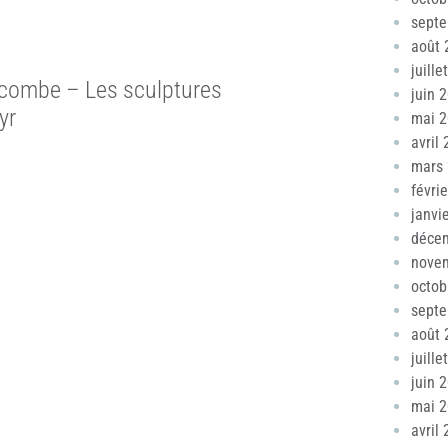
sept
août 
juille
acombe – Les sculptures
juin 
yr
mai 
avril
mars
févri
janvi
déce
nove
octob
sept
août 
juille
juin 
mai 
avril