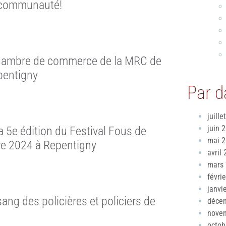
e communauté!
 Chambre de commerce de la MRC de
pentigny
Par d
juille
juin 
la 5e édition du Festival Fous de
mai 
bre 2024 à Repentigny
avril
mars
févri
janvi
sang des policières et policiers de
déce
nove
octob