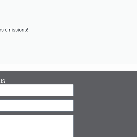
os émissions!
US