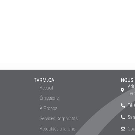
TVRM.CA
NOUS 
Adr
Accueil
Ter
Émissions
Tél
À Propos
San
Services Corporatifs
Actualités à la Une
Cou