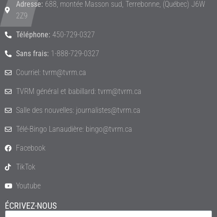
Adresse:
688, montée Masson sud, Terrebonne, (Québec) J6W
2Z9
Téléphone:
450-729-0327
Sans frais:
1-888-729-0327
Courriel: tvrm@tvrm.ca
TVRM général et babillard: tvrm@tvrm.ca
Salle des nouvelles: journalistes@tvrm.ca
Télé-Bingo Lanaudière: bingo@tvrm.ca
Facebook
TikTok
Youtube
ÉCRIVEZ-NOUS