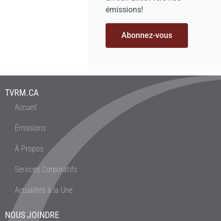
émissions!
Abonnez-vous
TVRM.CA
Accueil
Émissions
À Propos
Services Corporatifs
Actualités à la Une
NOUS JOINDRE