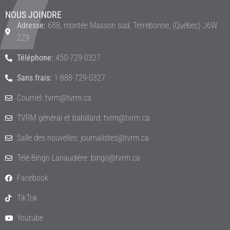
NOUS JOINDRE
Adresse:
688, montée Masson sud, Terrebonne, (Québec) J6W
2Z9
Téléphone:
450-729-0327
Sans frais:
1-888-729-0327
Courriel: tvrm@tvrm.ca
TVRM général et babillard: tvrm@tvrm.ca
Salle des nouvelles: journalistes@tvrm.ca
Télé-Bingo Lanaudière: bingo@tvrm.ca
Facebook
TikTok
Youtube