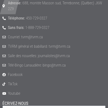
Adresse:
688, montée Masson sud, Terrebonne, (Québec) J6W
2Z9
Téléphone:
450-729-0327
Sans frais:
1-888-729-0327
Courriel: tvrm@tvrm.ca
TVRM général et babillard: tvrm@tvrm.ca
Salle des nouvelles: journalistes@tvrm.ca
Télé-Bingo Lanaudière: bingo@tvrm.ca
Facebook
TikTok
Youtube
ÉCRIVEZ-NOUS