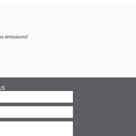
os émissions!
US