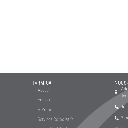
TVRM.CA
NOUS 
Adr
Accueil
Ter
Émissions
Tél
À Propos
San
Services Corporatifs