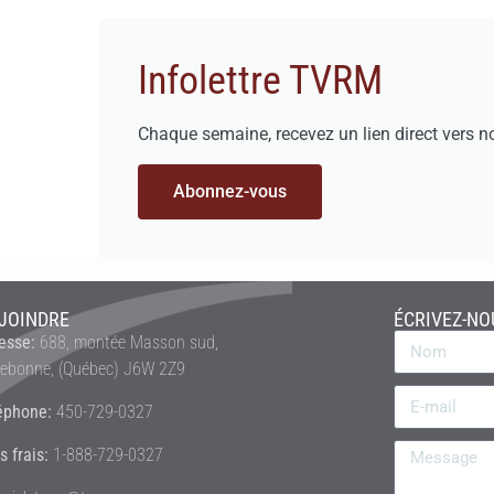
Infolettre TVRM
Chaque semaine, recevez un lien direct vers n
Abonnez-vous
JOINDRE
ÉCRIVEZ-NO
esse:
688, montée Masson sud,
rebonne, (Québec) J6W 2Z9
éphone:
450-729-0327
s frais:
1-888-729-0327