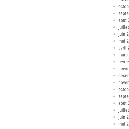
octob
sept
août 
juille
juin 
mai 
avril
mars
févri
janvi
déce
nove
octob
sept
août 
juille
juin 
mai 