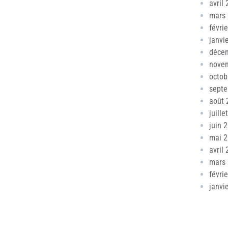
avril
mars
févri
janvi
déce
nove
octob
sept
août 
juille
juin 
mai 
avril
mars
févri
janvi