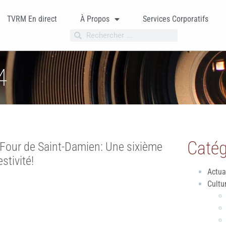
TVRM En direct
À Propos
Services Corporatifs
4
Catég
Four de Saint-Damien: Une sixième
stivité!
Actua
Cultu