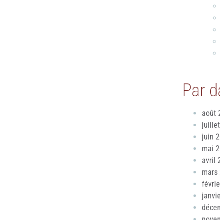
Par d
août 
juille
juin 
mai 
avril
mars
févri
janvi
déce
nove