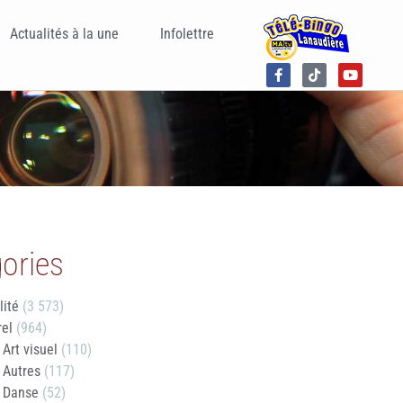
Actualités à la une
Infolettre
ories
lité
(3 573)
rel
(964)
Art visuel
(110)
Autres
(117)
Danse
(52)