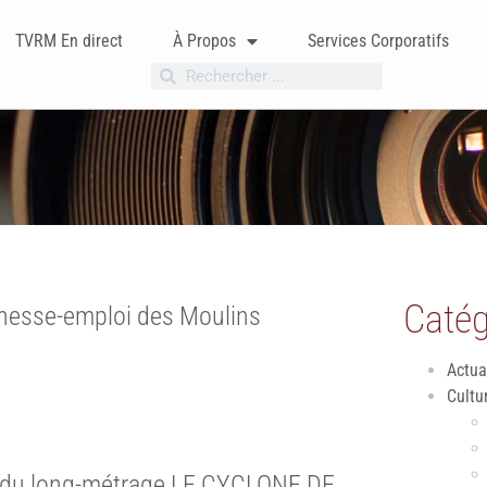
TVRM En direct
À Propos
Services Corporatifs
Catég
unesse-emploi des Moulins
Actua
Cultu
 du long-métrage LE CYCLONE DE