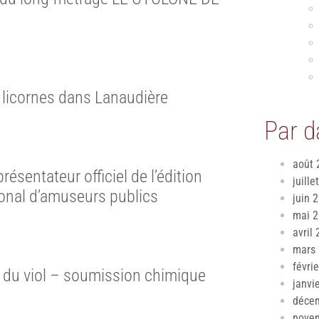
s licornes dans Lanaudière
Par d
août 
ésentateur officiel de l’édition
juille
onal d’amuseurs publics
juin 
mai 
avril
mars
févri
 du viol – soumission chimique
janvi
déce
nove