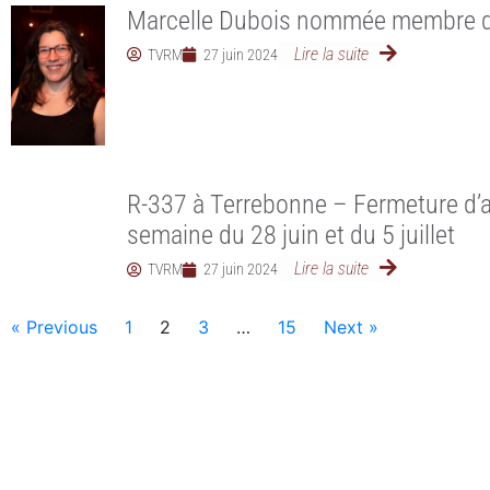
Marcelle Dubois nommée membre de
Lire la suite
TVRM
27 juin 2024
R-337 à Terrebonne – Fermeture d’a
semaine du 28 juin et du 5 juillet
Lire la suite
TVRM
27 juin 2024
« Previous
1
2
3
…
15
Next »