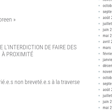
octob
sept
août 
oreen »
juille
juin 
mai 
avril
DE L’INTERDICTION DE FAIRE DES
mars
U À PROXIMITÉ
févri
janvi
déce
nove
octob
é.e.s non breveté.e.s à la traverse
sept
août 
juille
juin 
mai 