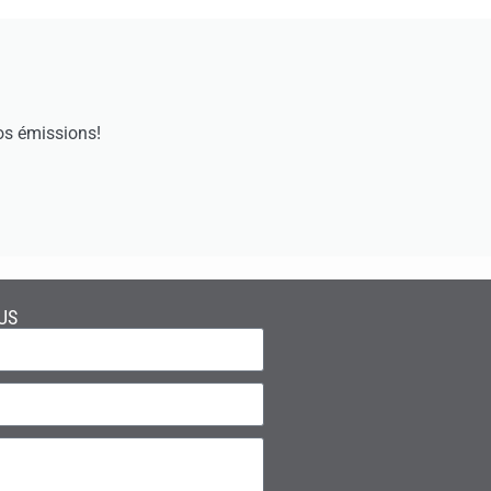
os émissions!
US