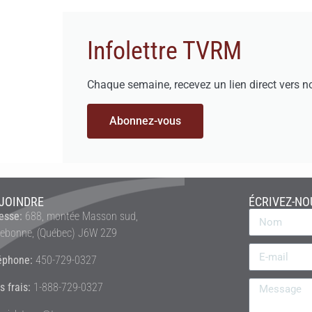
Infolettre TVRM
Chaque semaine, recevez un lien direct vers n
Abonnez-vous
JOINDRE
ÉCRIVEZ-NO
esse:
688, montée Masson sud,
rebonne, (Québec) J6W 2Z9
éphone:
450-729-0327
s frais:
1-888-729-0327