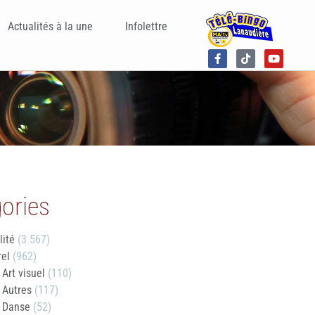
Actualités à la une
Infolettre
ories
lité
(3 567)
rel
(962)
Art visuel
(110)
Autres
(117)
Danse
(52)