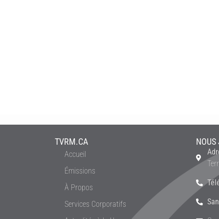
TVRM.CA
NOUS 
Adr
Accueil
Ter
Émissions
Tél
À Propos
San
Services Corporatifs