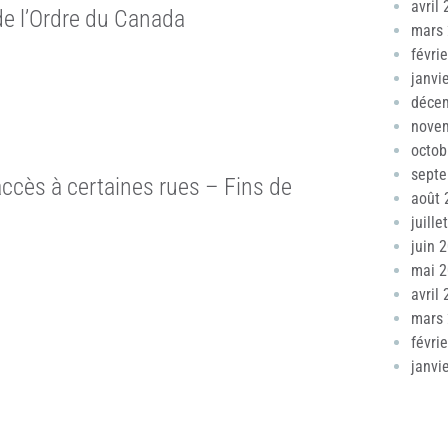
avril
 l’Ordre du Canada
mars
févri
janvi
déce
nove
octob
sept
ccès à certaines rues – Fins de
août 
juille
juin 
mai 
avril
mars
févri
janvi