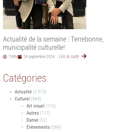
Actualité de la semaine : Terrebonne,
municipalité culturelle!
Lire la suite
TVRM
24 septembre 2024
Catégories
Actualité
(3 573)
Culturel
(964)
Art visuel
(110)
Autres
(117)
Danse
(52)
Évènements
(384)