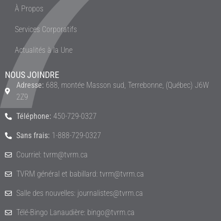
À Propos
Services Corporatifs
Actualités à la Une
NOUS JOINDRE
Adresse:
688, montée Masson sud, Terrebonne, (Québec) J6W
2Z9
Téléphone:
450-729-0327
Sans frais:
1-888-729-0327
Courriel: tvrm@tvrm.ca
TVRM général et babillard: tvrm@tvrm.ca
Salle des nouvelles: journalistes@tvrm.ca
Télé-Bingo Lanaudière: bingo@tvrm.ca