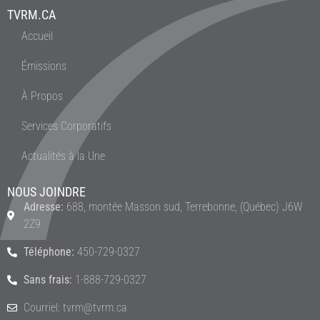
TVRM.CA
Accueil
Émissions
À Propos
Services Corporatifs
Actualités à la Une
NOUS JOINDRE
Adresse:
688, montée Masson sud, Terrebonne, (Québec) J6W
2Z9
Téléphone:
450-729-0327
Sans frais:
1-888-729-0327
Courriel: tvrm@tvrm.ca