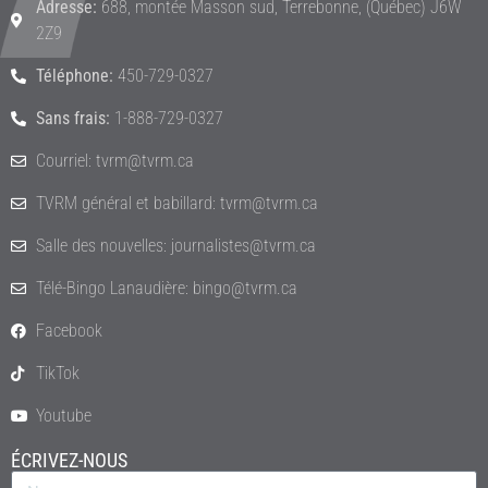
Adresse:
688, montée Masson sud, Terrebonne, (Québec) J6W
2Z9
Téléphone:
450-729-0327
Sans frais:
1-888-729-0327
Courriel: tvrm@tvrm.ca
TVRM général et babillard: tvrm@tvrm.ca
Salle des nouvelles: journalistes@tvrm.ca
Télé-Bingo Lanaudière: bingo@tvrm.ca
Facebook
TikTok
Youtube
ÉCRIVEZ-NOUS