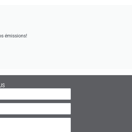
os émissions!
US