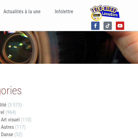
Actualités à la une
Infolettre
ories
lité
(3 573)
rel
(964)
Art visuel
(110)
Autres
(117)
Danse
(52)