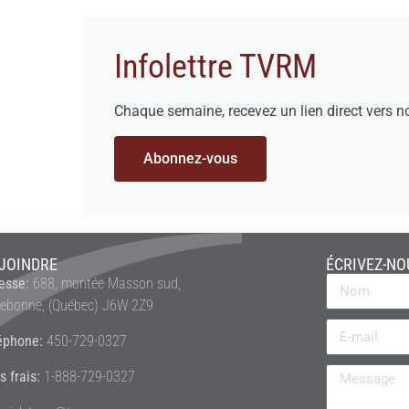
Infolettre TVRM
Chaque semaine, recevez un lien direct vers n
Abonnez-vous
JOINDRE
ÉCRIVEZ-NO
esse:
688, montée Masson sud,
rebonne, (Québec) J6W 2Z9
éphone:
450-729-0327
s frais:
1-888-729-0327