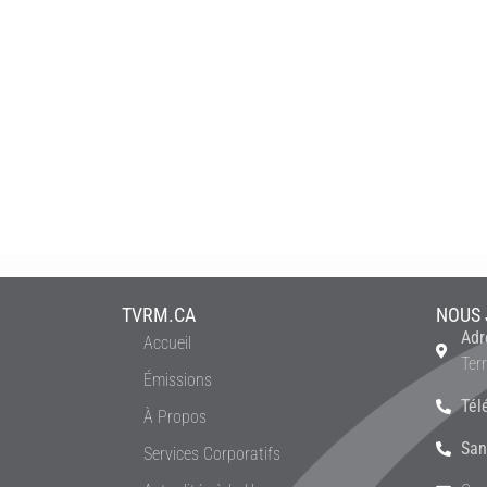
TVRM.CA
NOUS 
Adr
Accueil
Ter
Émissions
Tél
À Propos
San
Services Corporatifs