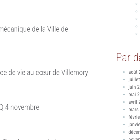
 mécanique de la Ville de
Par d
ace de vie au cœur de Villemory
août 
juille
juin 
mai 
avril
Q 4 novembre
mars
févri
janvi
déce
nove