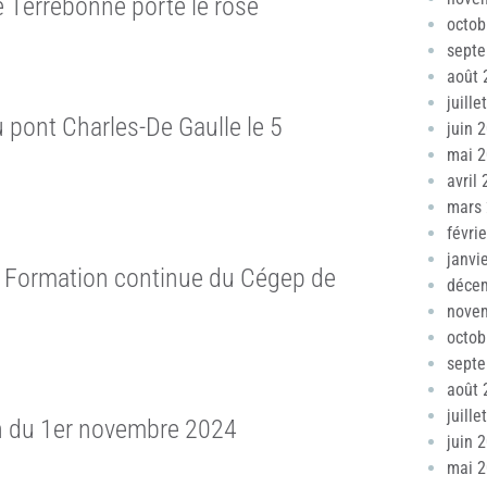
e Terrebonne porte le rose
octob
sept
août 
juille
 pont Charles-De Gaulle le 5
juin 
mai 
avril
mars
févri
janvi
 Formation continue du Cégep de
déce
nove
octob
sept
août 
juille
on du 1er novembre 2024
juin 
mai 