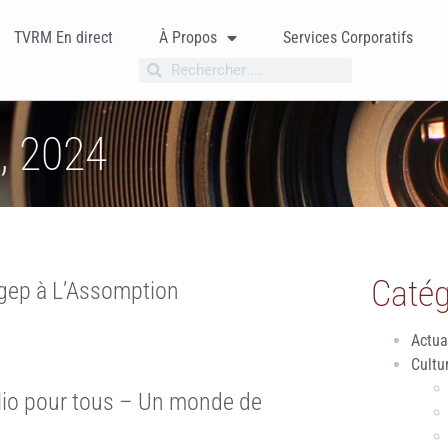
TVRM En direct
À Propos
Services Corporatifs
, 2024
Catég
égep à L’Assomption
Actua
Cultu
lio pour tous – Un monde de