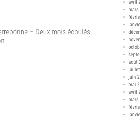
avril
mars
févri
janvi
 Terrebonne – Deux mois écoulés
déce
on
nove
octob
sept
août 
juille
juin 
mai 
avril
mars
févri
janvi