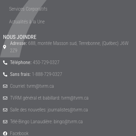
Services Corporatifs
Actualités à la Une
NOUS JOINDRE
Adresse:
688, montée Masson sud, Terrebonne, (Québec) J6W
2Z9
Téléphone:
450-729-0327
Sans frais:
1-888-729-0327
Courriel: tvrm@tvrm.ca
TVRM général et babillard: tvrm@tvrm.ca
Salle des nouvelles: journalistes@tvrm.ca
Télé-Bingo Lanaudière: bingo@tvrm.ca
Facebook