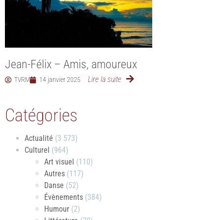
Jean-Félix – Amis, amoureux
Lire la suite
TVRM
14 janvier 2025
Catégories
Actualité
(3 573)
Culturel
(964)
Art visuel
(110)
Autres
(117)
Danse
(52)
Évènements
(384)
Humour
(2)