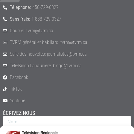
Téléphone:
450-729-0327
Sans frais:
1-888-729-0327
Courriel: tvrm@tvrm.ca
TVRM général et babillard: tvrm@tvrm.ca
Salle des nouvelles: journalistes@tvrm.ca
Télé-Bingo Lanaudière: bingo@tvrm.ca
Facebook
TikTok
Youtube
ÉCRIVEZ-NOUS