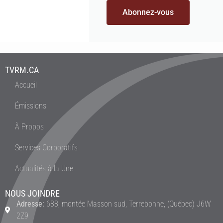
Abonnez-vous
TVRM.CA
Accueil
Émissions
À Propos
Services Corporatifs
Actualités à la Une
NOUS JOINDRE
Adresse:
688, montée Masson sud, Terrebonne, (Québec) J6W
2Z9