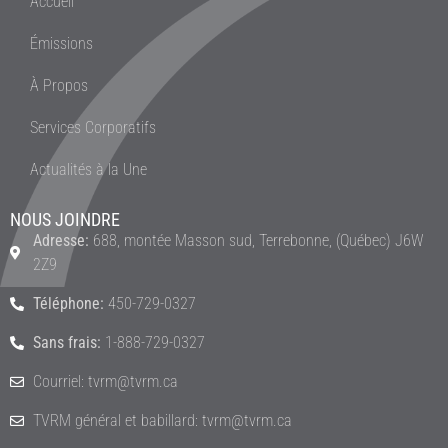
Accueil
Émissions
À Propos
Services Corporatifs
Actualités à la Une
NOUS JOINDRE
Adresse:
688, montée Masson sud, Terrebonne, (Québec) J6W
2Z9
Téléphone:
450-729-0327
Sans frais:
1-888-729-0327
Courriel: tvrm@tvrm.ca
TVRM général et babillard: tvrm@tvrm.ca