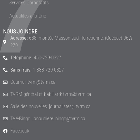
Services Corporatifs
Actualités à la Une
NOUS JOINDRE
Adresse:
688, montée Masson sud, Terrebonne, (Québec) J6W
2Z9
Téléphone:
450-729-0327
Sans frais:
1-888-729-0327
Courriel: tvrm@tvrm.ca
TVRM général et babillard: tvrm@tvrm.ca
Salle des nouvelles: journalistes@tvrm.ca
Télé-Bingo Lanaudière: bingo@tvrm.ca
Facebook