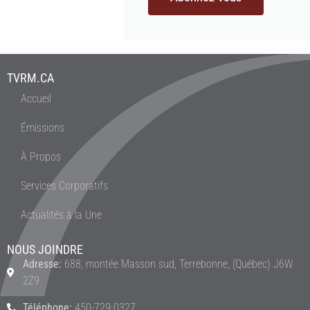
TVRM.CA
Accueil
Émissions
À Propos
Services Corporatifs
Actualités à la Une
NOUS JOINDRE
Adresse:
688, montée Masson sud, Terrebonne, (Québec) J6W
2Z9
Téléphone:
450-729-0327