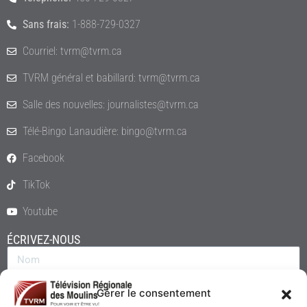
Sans frais:
1-888-729-0327
Courriel: tvrm@tvrm.ca
TVRM général et babillard: tvrm@tvrm.ca
Salle des nouvelles: journalistes@tvrm.ca
Télé-Bingo Lanaudière: bingo@tvrm.ca
Facebook
TikTok
Youtube
ÉCRIVEZ-NOUS
Gérer le consentement