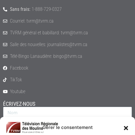
Sans frais:
1-888-729-0327
Courriel: tvrm@tvrm.ca
TVRM général et babillard: tvrm@tvrm.ca
Salle des nouvelles: journalistes@tvrm.ca
Télé-Bingo Lanaudière: bingo@tvrm.ca
Facebook
TikTok
Youtube
ÉCRIVEZ-NOUS
Gérer le consentement