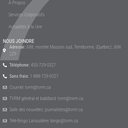
À Propos
Services Corporatifs
Actualités à la Une
NOUS JOINDRE
Adresse:
688, montée Masson sud, Terrebonne, (Québec) J6W
2Z9
Téléphone:
450-729-0327
Sans frais:
1-888-729-0327
Courriel: tvrm@tvrm.ca
TVRM général et babillard: tvrm@tvrm.ca
Salle des nouvelles: journalistes@tvrm.ca
Télé-Bingo Lanaudière: bingo@tvrm.ca