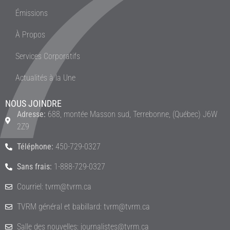
Émissions
À Propos
Services Corporatifs
Actualités à la Une
NOUS JOINDRE
Adresse:
688, montée Masson sud, Terrebonne, (Québec) J6W
2Z9
Téléphone:
450-729-0327
Sans frais:
1-888-729-0327
Courriel: tvrm@tvrm.ca
TVRM général et babillard: tvrm@tvrm.ca
Salle des nouvelles: journalistes@tvrm.ca