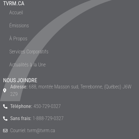
TVRM.CA
Accueil
Émissions
À Propos
Services Corporatifs
Actualités à la Une
NOUS JOINDRE
Adresse:
688, montée Masson sud, Terrebonne, (Québec) J6W
2Z9
Téléphone:
450-729-0327
Sans frais:
1-888-729-0327
Courriel: tvrm@tvrm.ca