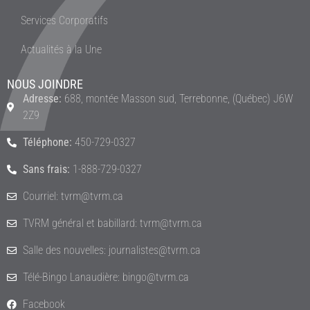
Services Corporatifs
Actualités à la Une
NOUS JOINDRE
Adresse:
688, montée Masson sud, Terrebonne, (Québec) J6W
2Z9
Téléphone:
450-729-0327
Sans frais:
1-888-729-0327
Courriel: tvrm@tvrm.ca
TVRM général et babillard: tvrm@tvrm.ca
Salle des nouvelles: journalistes@tvrm.ca
Télé-Bingo Lanaudière: bingo@tvrm.ca
Facebook