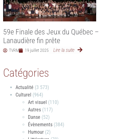
59e Finale des Jeux du Québec –
Lanaudière fin prête
Lire la suite
TVRM
19 juillet 2025
Catégories
Actualité
(3 573)
Culturel
(964)
Art visuel
(110)
Autres
(117)
Danse
(52)
Évènements
(384)
Humour
(2)