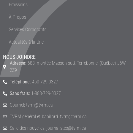
Émissions
À Propos
Services Corporatifs
Actualités à la Une
NOUS JOINDRE
Adresse:
688, montée Masson sud, Terrebonne, (Québec) J6W
2Z9
Téléphone:
450-729-0327
Sans frais:
1-888-729-0327
Courriel: tvrm@tvrm.ca
TVRM général et babillard: tvrm@tvrm.ca
Salle des nouvelles: journalistes@tvrm.ca