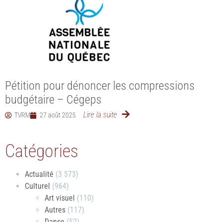
Pétition pour dénoncer les compressions
budgétaire – Cégeps
Lire la suite
TVRM
27 août 2025
Catégories
Actualité
(3 573)
Culturel
(964)
Art visuel
(110)
Autres
(117)
Danse
(52)