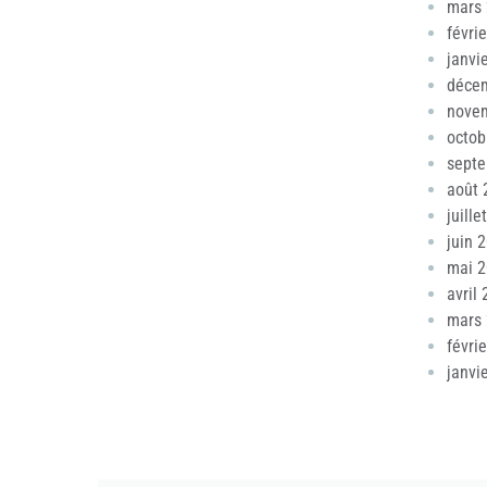
mars
févri
janvi
déce
nove
octob
sept
août 
juille
juin 
mai 
avril
mars
févri
janvi