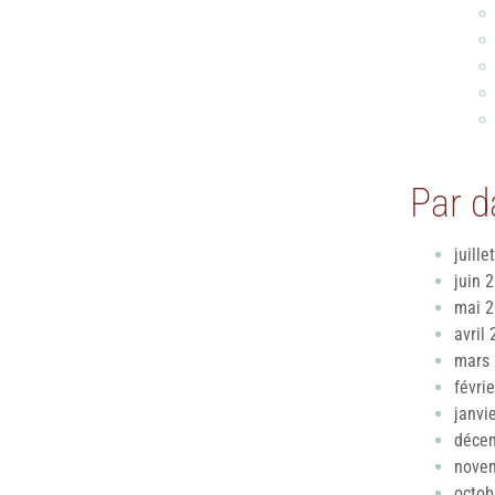
Par d
juille
juin 
mai 
avril
mars
févri
janvi
déce
nove
octob