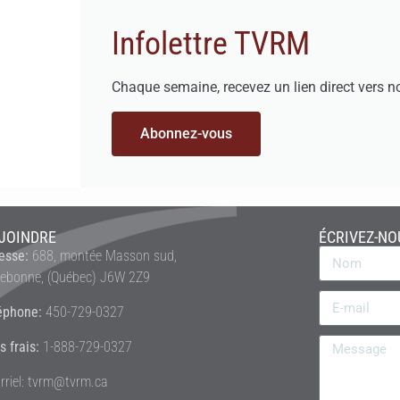
Infolettre TVRM
Chaque semaine, recevez un lien direct vers n
Abonnez-vous
JOINDRE
ÉCRIVEZ-NO
esse:
688, montée Masson sud,
rebonne, (Québec) J6W 2Z9
éphone:
450-729-0327
s frais:
1-888-729-0327
rriel: tvrm@tvrm.ca