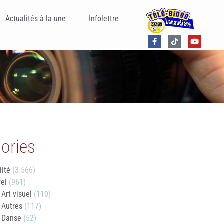
Actualités à la une
Infolettre
ories
lité
(3 566)
rel
(961)
Art visuel
(110)
Autres
(117)
Danse
(52)