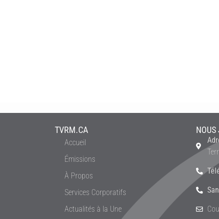
TVRM.CA
NOUS 
Adr
Accueil
Ter
Émissions
Tél
À Propos
San
Services Corporatifs
Actualités à la Une
Cou