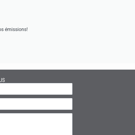
os émissions!
US