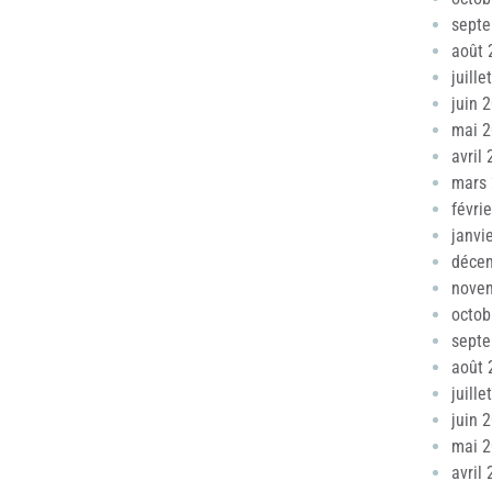
sept
août 
juille
juin 
mai 
avril
mars
févri
janvi
déce
nove
octob
sept
août 
juille
juin 
mai 
avril