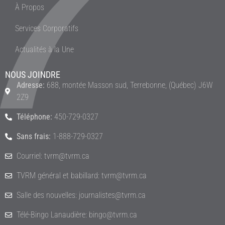
À Propos
Services Corporatifs
Actualités à la Une
NOUS JOINDRE
Adresse:
688, montée Masson sud, Terrebonne, (Québec) J6W
2Z9
Téléphone:
450-729-0327
Sans frais:
1-888-729-0327
Courriel: tvrm@tvrm.ca
TVRM général et babillard: tvrm@tvrm.ca
Salle des nouvelles: journalistes@tvrm.ca
Télé-Bingo Lanaudière: bingo@tvrm.ca