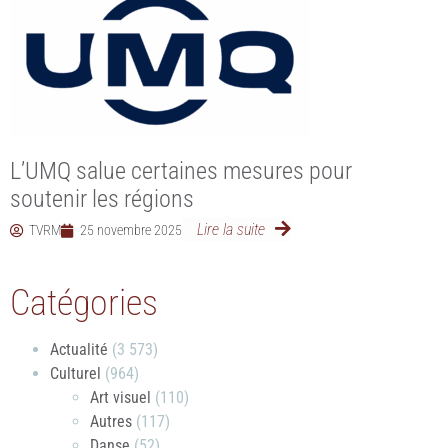
L’UMQ salue certaines mesures pour
soutenir les régions
Lire la suite
TVRM
25 novembre 2025
Catégories
Actualité
(3 573)
Culturel
(964)
Art visuel
(110)
Autres
(117)
Danse
(52)