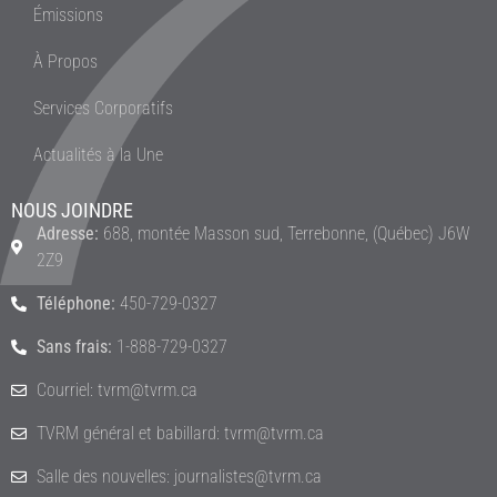
Émissions
À Propos
Services Corporatifs
Actualités à la Une
NOUS JOINDRE
Adresse:
688, montée Masson sud, Terrebonne, (Québec) J6W
2Z9
Téléphone:
450-729-0327
Sans frais:
1-888-729-0327
Courriel: tvrm@tvrm.ca
TVRM général et babillard: tvrm@tvrm.ca
Salle des nouvelles: journalistes@tvrm.ca