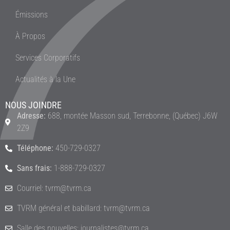
Émissions
À Propos
Services Corporatifs
Actualités à la Une
NOUS JOINDRE
Adresse:
688, montée Masson sud, Terrebonne, (Québec) J6W
2Z9
Téléphone:
450-729-0327
Sans frais:
1-888-729-0327
Courriel: tvrm@tvrm.ca
TVRM général et babillard: tvrm@tvrm.ca
Salle des nouvelles: journalistes@tvrm.ca