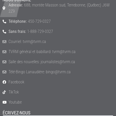
Adresse:
688, montée Masson sud, Terrebonne, (Québec) J6W
2Z9
Téléphone:
450-729-0327
Sans frais:
1-888-729-0327
Courriel: tvrm@tvrm.ca
TVRM général et babillard: tvrm@tvrm.ca
Salle des nouvelles: journalistes@tvrm.ca
Télé-Bingo Lanaudière: bingo@tvrm.ca
Facebook
TikTok
Youtube
ÉCRIVEZ-NOUS