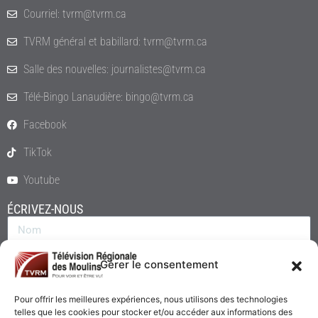
Courriel: tvrm@tvrm.ca
TVRM général et babillard: tvrm@tvrm.ca
Salle des nouvelles: journalistes@tvrm.ca
Télé-Bingo Lanaudière: bingo@tvrm.ca
Facebook
TikTok
Youtube
ÉCRIVEZ-NOUS
Gérer le consentement
Pour offrir les meilleures expériences, nous utilisons des technologies
telles que les cookies pour stocker et/ou accéder aux informations des