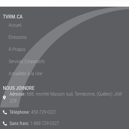
TVRM.CA
Accueil
Émissions
À Propos
Services Corporatifs
Actualités à la Une
NOUS JOINDRE
Adresse:
688, montée Masson sud, Terrebonne, (Québec) J6W
2Z9
Téléphone:
450-729-0327
Sans frais:
1-888-729-0327