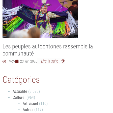
Les peuples autochtones rassemble la
communauté
Lire la suite
TVRM
23 juin 2026
Catégories
Actualité
(3 573)
Culturel
(964)
Art visuel
(110)
Autres
(117)