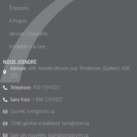
Émissions
À Propos
Services Corporatifs
Actualités à la Une
NOUS JOINDRE
Adresse:
688, montée Masson sud, Terrebonne, (Québec) J6W
2Z9
Téléphone:
450-729-0327
Sans frais:
1-888-729-0327
Courriel: tvrm@tvrm.ca
TVRM général et babillard: tvrm@tvrm.ca
Salle des nouvelles: journalistes@tvrm.ca