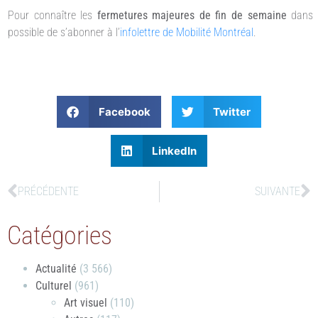
Pour connaître les
fermetures majeures de fin de semaine
dans 
possible de s’abonner à l’
infolettre de Mobilité Montréal
.
Facebook
Twitter
LinkedIn
PRÉCÉDENTE
SUIVANTE
Catégories
Actualité
(3 566)
Culturel
(961)
Art visuel
(110)