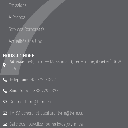
Émissions
À Propos
Services Corporatifs
Actualités à la Une
NOUS JOINDRE
Adresse:
688, montée Masson sud, Terrebonne, (Québec) J6W
2Z9
Téléphone:
450-729-0327
Sans frais:
1-888-729-0327
Courriel: tvrm@tvrm.ca
TVRM général et babillard: tvrm@tvrm.ca
Salle des nouvelles: journalistes@tvrm.ca