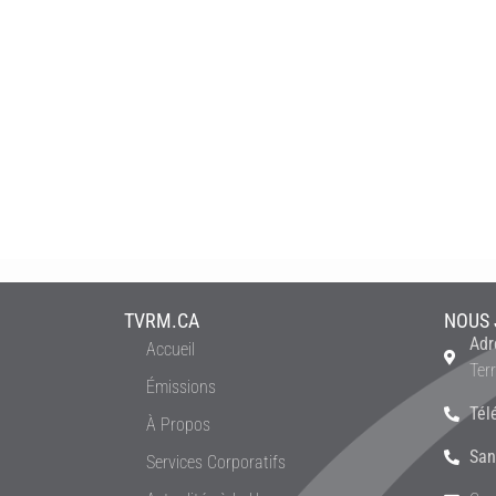
TVRM.CA
NOUS 
Adr
Accueil
Ter
Émissions
Tél
À Propos
San
Services Corporatifs