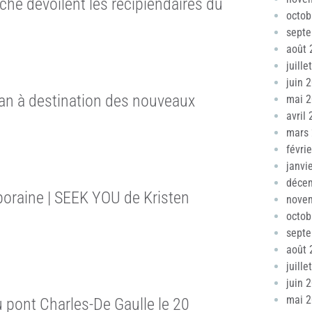
he dévoilent les récipiendaires du
octob
sept
août 
juille
juin 
ran à destination des nouveaux
mai 
avril
mars
févri
janvi
déce
oraine | SEEK YOU de Kristen
nove
octob
sept
août 
juille
juin 
mai 
 pont Charles-De Gaulle le 20