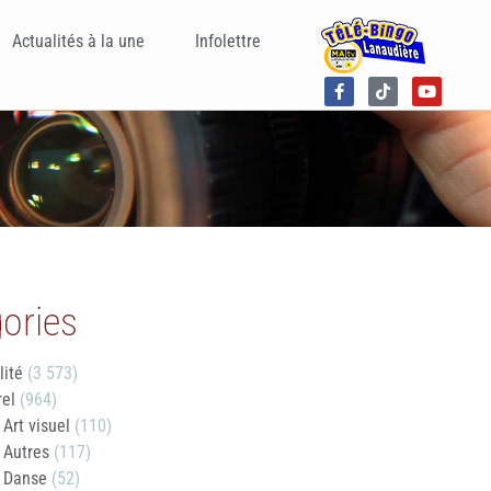
Actualités à la une
Infolettre
ories
lité
(3 573)
rel
(964)
Art visuel
(110)
Autres
(117)
Danse
(52)