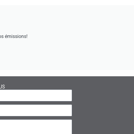
os émissions!
US