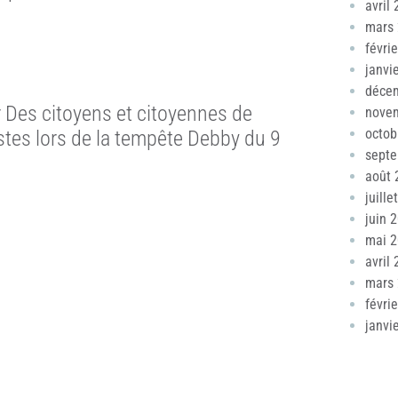
avril
mars
févri
janvi
déce
r Des citoyens et citoyennes de
nove
octob
tes lors de la tempête Debby du 9
sept
août 
juille
juin 
mai 
avril
mars
févri
janvi