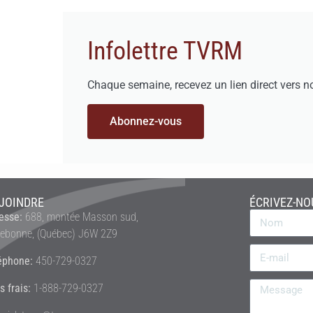
Infolettre TVRM
Chaque semaine, recevez un lien direct vers n
Abonnez-vous
JOINDRE
ÉCRIVEZ-NO
esse:
688, montée Masson sud,
rebonne, (Québec) J6W 2Z9
éphone:
450-729-0327
s frais:
1-888-729-0327