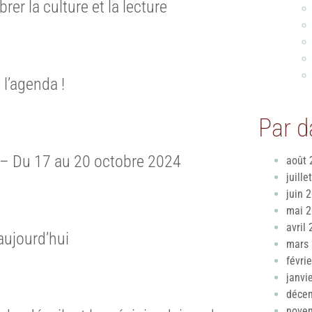
er la culture et la lecture
 l’agenda !
Par d
 – Du 17 au 20 octobre 2024
août 
juille
juin 
mai 
avril
aujourd’hui
mars
févri
janvi
déce
nove