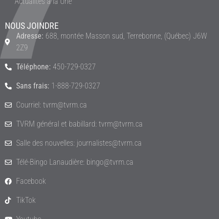
Actualités à la Une
NOUS JOINDRE
Adresse:
688, montée Masson sud, Terrebonne, (Québec) J6W
2Z9
Téléphone:
450-729-0327
Sans frais:
1-888-729-0327
Courriel: tvrm@tvrm.ca
TVRM général et babillard: tvrm@tvrm.ca
Salle des nouvelles: journalistes@tvrm.ca
Télé-Bingo Lanaudière: bingo@tvrm.ca
Facebook
TikTok