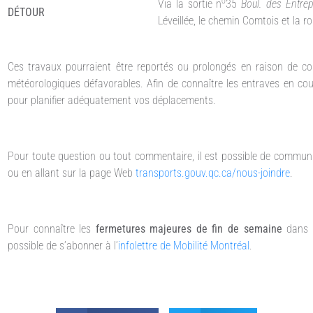
o
Via la sortie n
35
Boul. des Entrep
DÉTOUR
Léveillée, le chemin Comtois et la r
Ces travaux pourraient être reportés ou prolongés en raison de con
météorologiques défavorables. Afin de connaître les entraves en co
pour planifier adéquatement vos déplacements.
Pour toute question ou tout commentaire, il est possible de commun
ou en allant sur la page Web
transports.gouv.qc.ca/nous-joindre
.
Pour connaître les
fermetures majeures de fin de semaine
dans 
possible de s’abonner à l’
infolettre de Mobilité Montréal
.