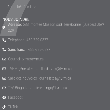
Actualités à la Une
NOUS JOINDRE
Adresse:
688, montée Masson sud, Terrebonne, (Québec) J6W
2Z9
Téléphone:
450-729-0327
Sans frais:
1-888-729-0327
Courriel: tvrm@tvrm.ca
TVRM général et babillard: tvrm@tvrm.ca
Salle des nouvelles: journalistes@tvrm.ca
Télé-Bingo Lanaudière: bingo@tvrm.ca
Facebook
TikTok