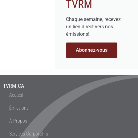
TVRM
Chaque semaine, recevez
un lien direct vers nos
émissions!
Abonnez-vous
TVRM.CA
Accueil
Émissions
À Propos
Services Corporatifs