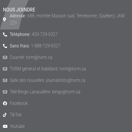
NOUS JOINDRE
Adresse:
688, montée Masson sud, Terrebonne, (Québec) J6W
2Z9
Téléphone:
450-729-0327
Sans frais:
1-888-729-0327
Courriel: tvrm@tvrm.ca
TVRM général et babillard: tvrm@tvrm.ca
Salle des nouvelles: journalistes@tvrm.ca
Télé-Bingo Lanaudière: bingo@tvrm.ca
Facebook
TikTok
Youtube