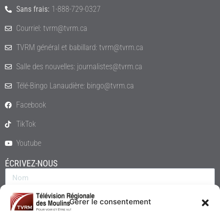
Sans frais:
1-888-729-0327
Courriel: tvrm@tvrm.ca
TVRM général et babillard: tvrm@tvrm.ca
Salle des nouvelles: journalistes@tvrm.ca
Télé-Bingo Lanaudière: bingo@tvrm.ca
Facebook
TikTok
Youtube
ÉCRIVEZ-NOUS
Gérer le consentement