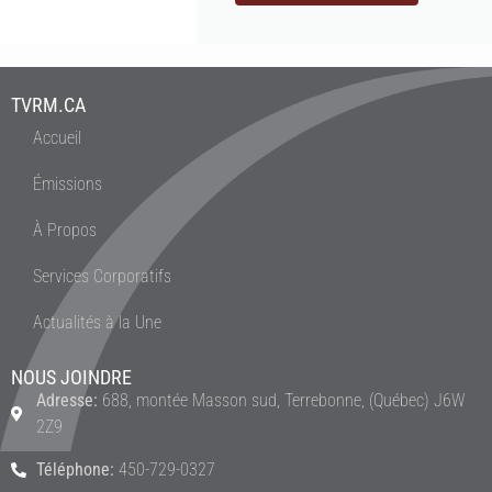
TVRM.CA
Accueil
Émissions
À Propos
Services Corporatifs
Actualités à la Une
NOUS JOINDRE
Adresse:
688, montée Masson sud, Terrebonne, (Québec) J6W
2Z9
Téléphone:
450-729-0327