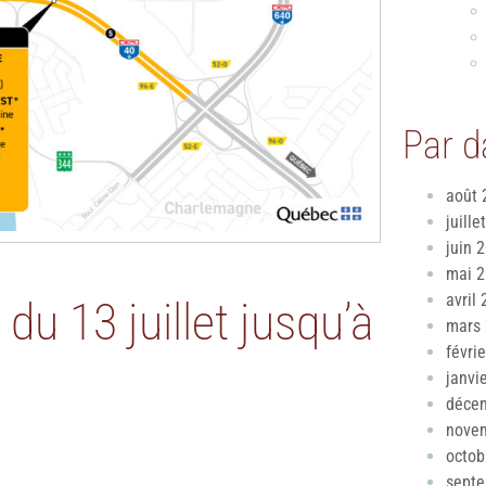
Par d
août 
juille
juin 
mai 
avril
du 13 juillet jusqu’à
mars
févri
janvi
déce
nove
octob
sept