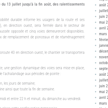
 du 13 juillet jusqu’à la fin août, des ralentissements
août 
juille
juin 
bilité durable informe les usagers de la route et ses
mai 
rc), en direction ouest, sera fermée dans le secteur de
avril
aussée opposée et cinq voies demeureront disponibles.
mars
avaux de remplacement de ponceaux et de réaménagement
févri
janvi
déce
oroute 40 en direction ouest, le chantier se transportera
nove
octob
ute, une gestion dynamique des voies sera mise en place,
sept
de l’achalandage aux périodes de pointe :
août 
juille
n, les jours de semaine;
juin 
ine ainsi que toute la fin de semaine.
mai 
avril
midi et entre 22 h et minuit, du dimanche au vendredi.
mars