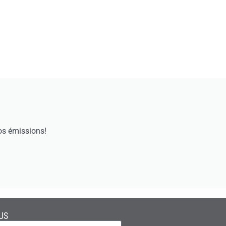
os émissions!
US