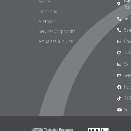
Adr
Accueil
Ter
Émissions
Tél
À Propos
San
Services Corporatifs
Actualités à la Une
Cou
TVR
Sal
Tél
Fac
Tik
You