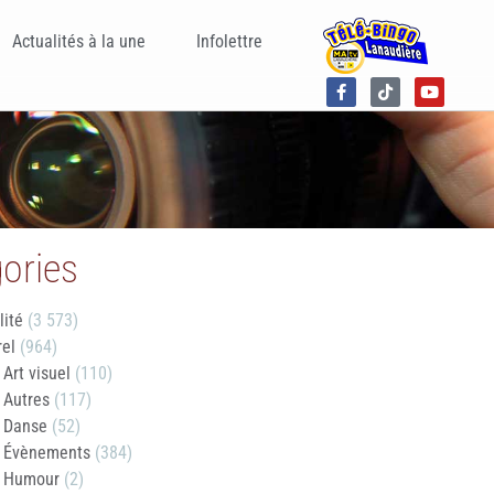
Actualités à la une
Infolettre
ories
lité
(3 573)
rel
(964)
Art visuel
(110)
Autres
(117)
Danse
(52)
Évènements
(384)
Humour
(2)