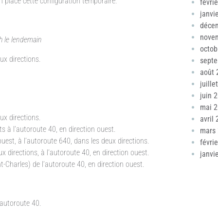
en place cette configuration temporaire.
févri
janvi
déce
nove
7 h le lendemain
octob
ux directions.
sept
août 
juille
juin 
mai 
ux directions.
avril
 à l’autoroute 40, en direction ouest.
mars
uest, à l’autoroute 640, dans les deux directions.
févri
 directions, à l’autoroute 40, en direction ouest.
janvi
-Charles) de l’autoroute 40, en direction ouest.
’autoroute 40.