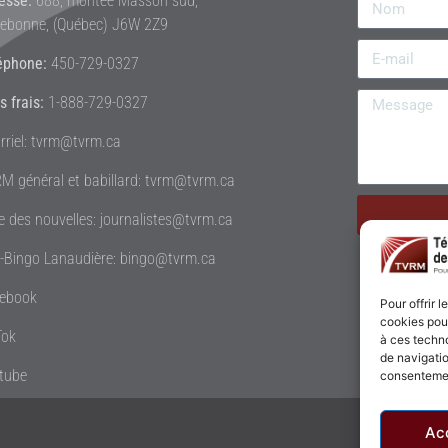
esse:
688, montée Masson sud,
rebonne, (Québec) J6W 2Z9
éphone:
450-729-0327
s frais:
1-888-729-0327
rriel: tvrm@tvrm.ca
M général et babillard: tvrm@tvrm.ca
le des nouvelles: journalistes@tvrm.ca
é-Bingo Lanaudière: bingo@tvrm.ca
ebook
Pour offrir 
cookies pour
Tok
à ces techn
de navigatio
tube
consentement
Ac